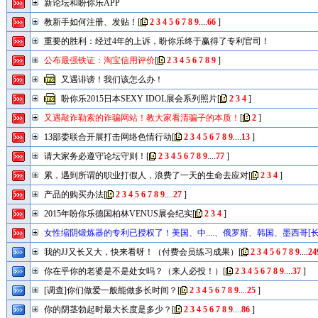
新论坛和盼你乐APP
教新手如何注册、发贴！
[
2
3
4
5
6
7
8
9
....
66
]
重要的胜利：经过4年的上诉，盼你乐终于赢得了专利官司！
公布最强铁证：淘宝信用评价
[
2
3
4
5
6
7
8
9
]
又遇诽谤！我们该怎么办！
盼你乐2015日本SEXY IDOL展会系列照片
[
2
3
4
]
又遇敲诈勒索的诈骗网站！教大家看清骗子的本质！
[
2
]
13部委联合开展打击网络色情行动
[
2
3
4
5
6
7
8
9
....
13
]
请大家务必遵守论坛守则！
[
2
3
4
5
6
7
8
9
....
77
]
累，遇到所谓的职业打假人，浪费了一天的生命去应对
[
2
3
4
]
产品的购买办法
[
2
3
4
5
6
7
8
9
....
27
]
2015年盼你乐德国柏林VENUS展会纪实
[
2
3
4
]
女性缩阴锻炼器的专利已授权了！美国、中....、俄罗斯、韩国、墨西哥[长
2
3
4
5
6
7
8
9
....
17
]
我的JJ又长又大，快来看呀！（付费会员练习成果）
[
2
3
4
5
6
7
8
9
....
24
你在乎你的老婆是不是处女吗？（来人必投！）
[
2
3
4
5
6
7
8
9
....
37
]
[调查]你们做爱一般能做多长时间？
[
2
3
4
5
6
7
8
9
....
25
]
你的阴茎勃起时最大长度是多少？
[
2
3
4
5
6
7
8
9
....
86
]