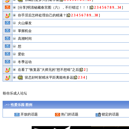
[分享]明清秘藏春宫图（六），不行错过！！！
[
2
3
4
5
6
7
8
9
....
34
]
你手淫后怎样处理自己的精液？
[
2
3
4
5
6
7
8
9
....
38
]
火山爆发
掌握机会
高潮时间
想
爱欲
冬季运动
在看了“恢复器”大师兄的“想不想啃”之后
[
2
]
状态好时射精水平距离能有多远
[
2
3
4
]
盼你乐成人论坛
-=> 性爱乐园 图例
开放的话题
热门的话题
锁定的话题