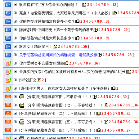
欢迎提在“性”方面你最关心的问题！！
[
2
3
4
5
6
7
8
9
....
12
]
亮点！做爱姿势调查，大家经常采用哪些？（来人必投）
[
2
3
4
5
6
7
8
9
你的性交连续抽插次数是多少次？
[
2
3
4
5
6
7
8
9
....
58
]
[转帖]刘骜 中国历史上第一个死于春药的君王
[
2
3
4
5
6
7
8
9
....
20
]
你的阴茎勃起时最大周长是多少？
[
2
3
4
5
6
7
8
9
....
39
]
欢迎女士踊跃发言！
[
2
3
4
5
6
7
8
9
....
56
]
关于阴茎勃起圆周周长的精确调查，请踊跃投票
[
2
3
4
5
6
7
8
9
....
28
]
你作爱时会不会舔女的阴部
[
2
3
4
5
6
7
8
9
....
36
]
最真实的投票2:你的阴茎疲软时有多长?....实的勿进,乱投的烂JJ[长]
[
2
3
[讨论]肛交
[
2
]
[原创]作为男人，你喜欢女人怎样的私处？（多项选择）
[
2
]
[分享]明清秘藏春宫图，不敢后悔！！！
[
2
3
4
5
6
7
8
9
....
30
]
[分享]明清秘藏春宫图（七），不容错过！！！
[
2
3
4
5
6
7
8
9
....
36
[分享]明清秘藏春宫图（二），不能后悔！！！
[
2
3
4
5
6
7
8
9
....
35
]
[分享]明清秘藏春宫图（五），不可后悔！！！
[
2
3
4
5
6
7
8
9
....
36
[分享]明清秘藏春宫图（四），不想后悔！！！
[
2
3
4
5
6
7
8
9
....
27
]
你戴的是多大的避孕套
[
2
3
4
5
6
7
8
9
....
23
]