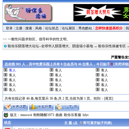
登录
注册
搜索
风格
论坛状态
论坛展区
秀色酷站
怎样快速提高积分
我
>> 一般性问题求助区。倡导科学的性文明。
盼你乐阴茎增大论坛--全球华人阴茎增大、阴道缩小基地
→
盼你乐性保健专区
严重警告发
总在线 901 人，其中性爱乐园上共有 0 位会员与 46 位客人，今日贴子
0
[
关闭详细
客人
客人
客人
客人
客人
客人
客人
客人
客人
客人
客人
客人
客人
客人
客人
共有在线记录 46 条,每页显示 30 条,共 2 页,当前为第 1 页。转到：
[尾页]
版主：
musswit
刚刚睡醒1973
曲曲
盼你乐客服
lzlyt
状态
主 题 (点
即可展开贴子列表)