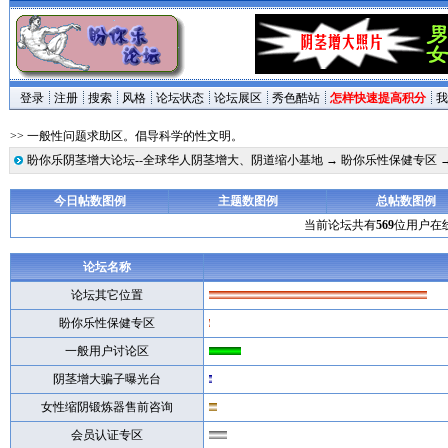
登录
注册
搜索
风格
论坛状态
论坛展区
秀色酷站
怎样快速提高积分
我
>> 一般性问题求助区。倡导科学的性文明。
盼你乐阴茎增大论坛--全球华人阴茎增大、阴道缩小基地
→
盼你乐性保健专区
今日帖数图例
主题数图例
总帖数图例
当前论坛共有
569
位用户在
论坛名称
论坛其它位置
盼你乐性保健专区
一般用户讨论区
阴茎增大骗子曝光台
女性缩阴锻炼器售前咨询
会员认证专区