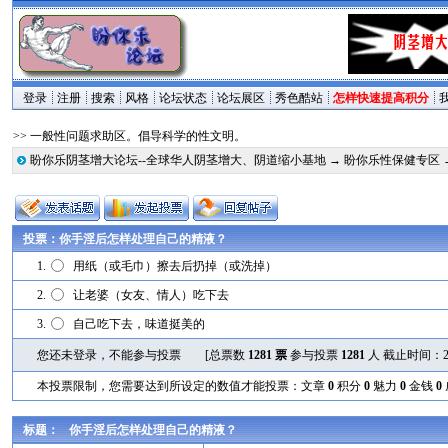
登录
注册
搜索
风格
论坛状态
论坛展区
秀色酷站
怎样快速提高积分
>> 一般性问题求助区。倡导科学的性文明。
盼你乐阴茎增大论坛--全球华人阴茎增大、阴道缩小基地
→
盼你乐性保健专区
投票：你手淫后怎样处理自己的精液？
1.
用纸（或毛巾）擦去后扔掉（或洗掉）
2.
让老婆（女友、情人）吃下去
3.
自己吃下去，味道挺美的
您还未登录，不能参与投票
[总票数
1281 票
参与投票
1281
人 截止时间：2030/
本投票限制，您需要达到所设定的数值才能投票：文章
0
积分
0
魅力
0
金钱
0
标题：
你手淫后怎样处理自己的精液？