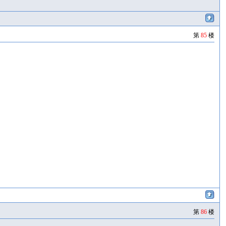
第
85
楼
第
86
楼