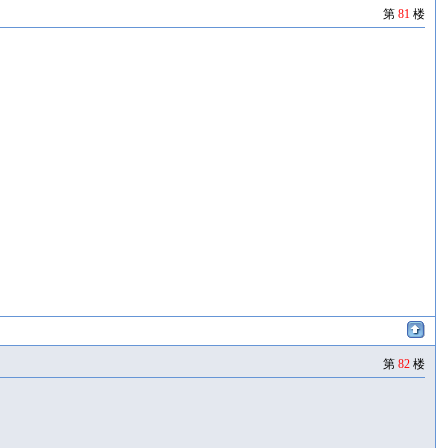
第
81
楼
第
82
楼