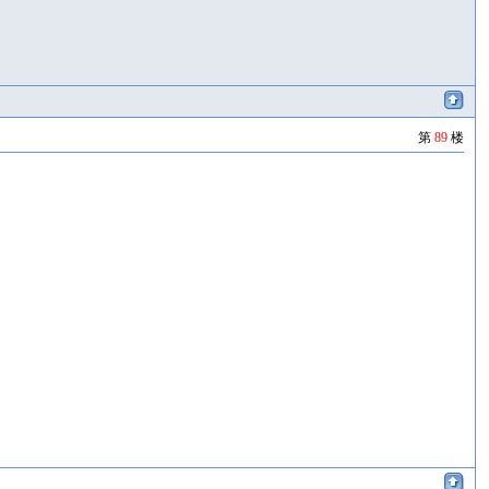
第
89
楼