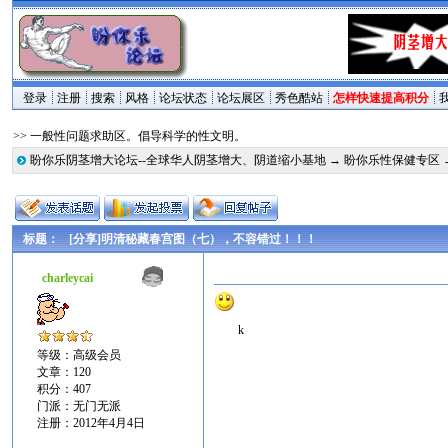
登录
注册
搜索
风格
论坛状态
论坛展区
秀色酷站
怎样快速提高积分
>> 一般性问题求助区。倡导科学的性文明。
盼你乐阴茎增大论坛--全球华人阴茎增大、阴道缩小基地
→
盼你乐性保健专区
标题：
[分享]明清秘藏春宫图（七），不容错过！！！
charleycai
k
等级：高级会员
文章：120
积分：407
门派：无门无派
注册：2012年4月4日