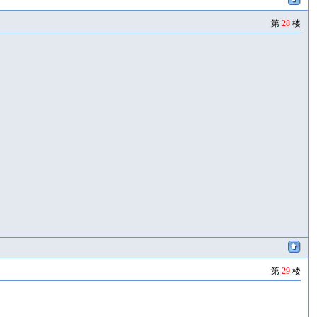
第
28
楼
第
29
楼