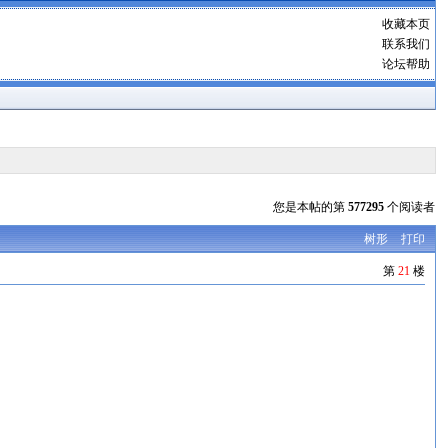
收藏本页
联系我们
论坛帮助
您是本帖的第
577295
个阅读者
树形
打印
第
21
楼