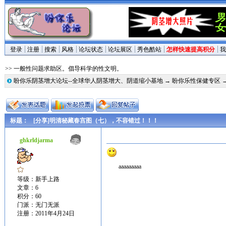
登录
注册
搜索
风格
论坛状态
论坛展区
秀色酷站
怎样快速提高积分
我
>> 一般性问题求助区。倡导科学的性文明。
盼你乐阴茎增大论坛--全球华人阴茎增大、阴道缩小基地
→
盼你乐性保健专区
标题：
[分享]明清秘藏春宫图（七），不容错过！！！
ghkrldjarma
aaaaaaaaa
等级：新手上路
文章：6
积分：60
门派：无门无派
注册：2011年4月24日